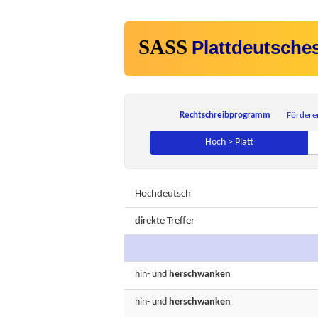
SASS
Plattdeutsche
Rechtschreibprogramm
Fördere
Hoch > Platt
Hochdeutsch
direkte Treffer
hin-
und
herschwanken
hin-
und
herschwanken