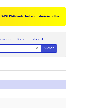
SASS Plattdeutsche Lehrmaterialien
öffnen
lgemeines
Bücher
Fehrs-Gilde
×
Suchen