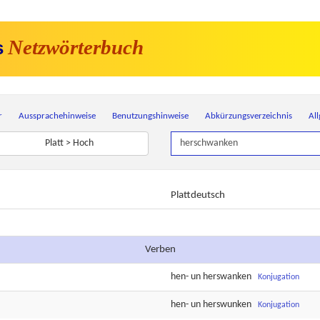
Netzwörterbuch
s
r
Aussprachehinweise
Benutzungshinweise
Abkürzungsverzeichnis
Al
Platt > Hoch
Plattdeutsch
Verben
hen-
un
herswanken
Konjugation
hen-
un
herswunken
Konjugation