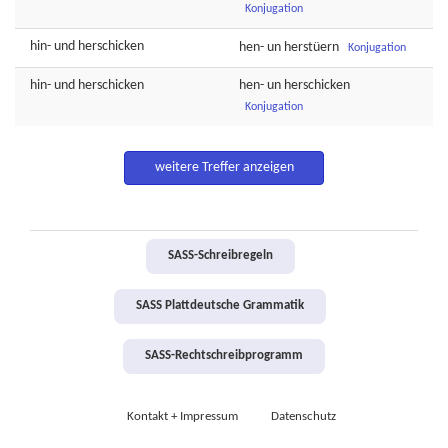
Konjugation
hin-
und
herschicken
hen-
un
herstüern
Konjugation
hin-
und
herschicken
hen-
un
herschicken
Konjugation
weitere Treffer anzeigen
SASS-Schreibregeln
SASS Plattdeutsche Grammatik
SASS-Rechtschreibprogramm
Kontakt + Impressum
Datenschutz