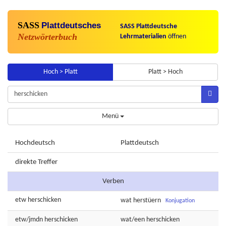
SASS
Plattdeutsches
SASS Plattdeutsche
Netzwörterbuch
Lehrmaterialien
öffnen
Hoch > Platt
Platt > Hoch
Menü
Hochdeutsch
Plattdeutsch
direkte Treffer
Verben
etw
herschicken
wat
herstüern
Konjugation
etw/jmdn
herschicken
wat/een
herschicken