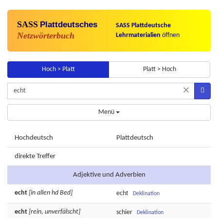
SASS
Plattdeutsches
SASS Plattdeutsche
Netzwörterbuch
Lehrmaterialien
öffnen
Hoch > Platt
Platt > Hoch
×
Menü
Hochdeutsch
Plattdeutsch
direkte Treffer
Adjektive und Adverbien
echt
[in allen hd Bed]
echt
Deklination
echt
[rein, unverfälscht]
schier
Deklination