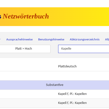
Netzwörterbuch
s
r
Aussprachehinweise
Benutzungshinweise
Abkürzungsverzeichnis
Al
Platt > Hoch
Plattdeutsch
Substantive
Kapell
f
, Pl.: Kapellen
Kapell
f
, Pl.: Kapellen