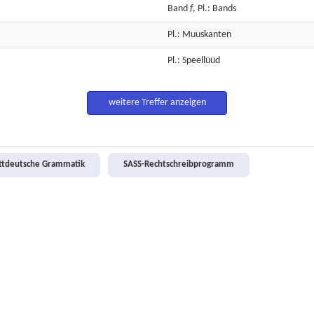
Band
f
, Pl.: Bands
Pl.: Muuskanten
Pl.: Speellüüd
weitere Treffer anzeigen
attdeutsche Grammatik
SASS-Rechtschreibprogramm