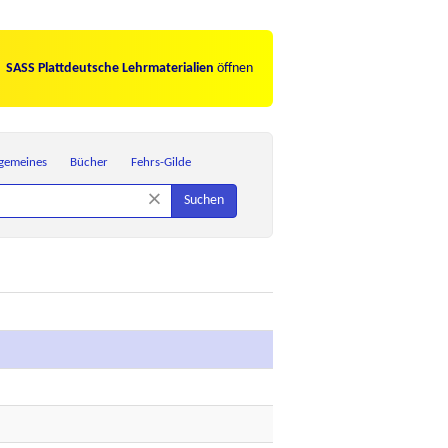
SASS Plattdeutsche Lehrmaterialien
öffnen
lgemeines
Bücher
Fehrs-Gilde
×
Suchen