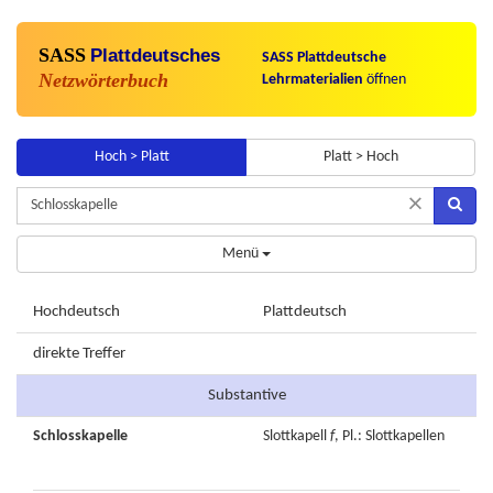
SASS
Plattdeutsches
SASS Plattdeutsche
Netzwörterbuch
Lehrmaterialien
öffnen
Hoch > Platt
Platt > Hoch
×
Menü
Hochdeutsch
Plattdeutsch
direkte Treffer
Substantive
Schlosskapelle
Slottkapell
f
, Pl.: Slottkapellen