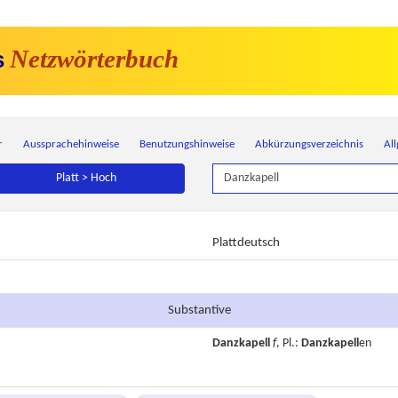
Netzwörterbuch
s
r
Aussprachehinweise
Benutzungshinweise
Abkürzungsverzeichnis
Al
Platt > Hoch
Plattdeutsch
Substantive
Danzkapell
f
, Pl.:
Danzkapell
en