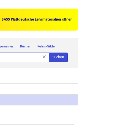
SASS Plattdeutsche Lehrmaterialien
öffnen
lgemeines
Bücher
Fehrs-Gilde
×
Suchen