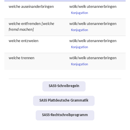
welche
auseinanderbringen
wölk/welk
utenannerbringen
Konjugation
welche
entfremden
[welche
wölk/welk
utenannerbringen
fremd machen]
Konjugation
welche
entzweien
wölk/welk
utenannerbringen
Konjugation
welche
trennen
wölk/welk
utenannerbringen
Konjugation
SASS-Schreibregeln
SASS Plattdeutsche Grammatik
SASS-Rechtschreibprogramm