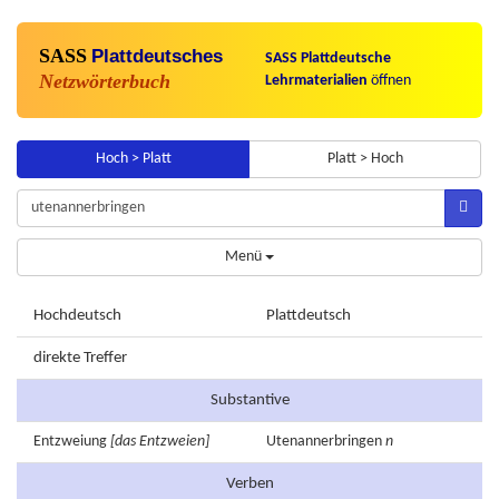
SASS
Plattdeutsches
SASS Plattdeutsche
Netzwörterbuch
Lehrmaterialien
öffnen
Hoch > Platt
Platt > Hoch
Menü
Hochdeutsch
Plattdeutsch
direkte Treffer
Substantive
Entzweiung
[das Entzweien]
Utenannerbringen
n
Verben