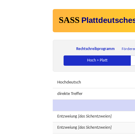
SASS
Plattdeutsche
Rechtschreibprogramm
Fördere
Hoch > Platt
Hochdeutsch
direkte Treffer
Entzweiung
[das Sichentzweien]
Entzweiung
[das Sichentzweien]