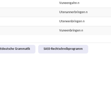
Vuneengahn
n
Utenannerbringen
n
Uteneenbringen
n
Vuneenbringen
n
attdeutsche Grammatik
SASS-Rechtschreibprogramm