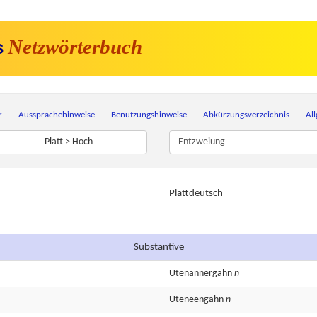
Netzwörterbuch
s
r
Aussprachehinweise
Benutzungshinweise
Abkürzungsverzeichnis
Al
Platt > Hoch
Plattdeutsch
Substantive
Utenannergahn
n
Uteneengahn
n