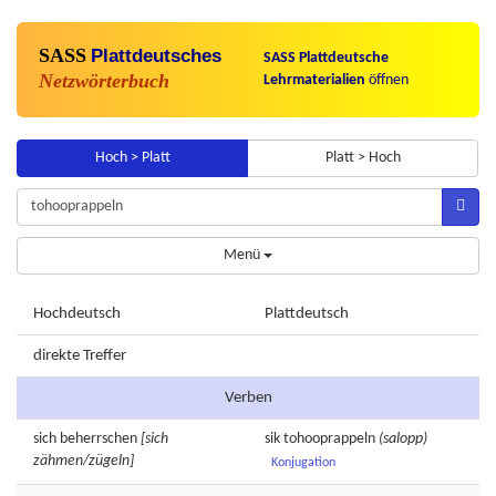
SASS
Plattdeutsches
SASS Plattdeutsche
Netzwörterbuch
Lehrmaterialien
öffnen
Hoch > Platt
Platt > Hoch
Menü
Hochdeutsch
Plattdeutsch
direkte Treffer
Verben
sich
beherrschen
[sich
sik
tohooprappeln
(salopp)
zähmen/zügeln]
Konjugation