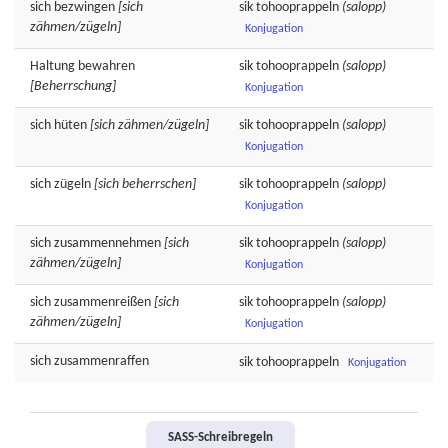
sich
bezwingen
[sich
sik
tohooprappeln
(salopp)
zähmen/zügeln]
Konjugation
Haltung
bewahren
sik
tohooprappeln
(salopp)
[Beherrschung]
Konjugation
sich
hüten
[sich zähmen/zügeln]
sik
tohooprappeln
(salopp)
Konjugation
sich
zügeln
[sich beherrschen]
sik
tohooprappeln
(salopp)
Konjugation
sich
zusammennehmen
[sich
sik
tohooprappeln
(salopp)
zähmen/zügeln]
Konjugation
sich
zusammenreißen
[sich
sik
tohooprappeln
(salopp)
zähmen/zügeln]
Konjugation
sich
zusammenraffen
sik
tohooprappeln
Konjugation
SASS-Schreibregeln