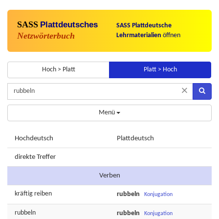
SASS
Plattdeutsches
SASS Plattdeutsche
Netzwörterbuch
Lehrmaterialien
öffnen
Hoch > Platt
Platt > Hoch
×
Menü
Hochdeutsch
Plattdeutsch
direkte Treffer
Verben
kräftig
reiben
rubbeln
Konjugation
rubbeln
rubbeln
Konjugation