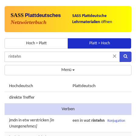
SASS
Plattdeutsches
SASS Plattdeutsche
Netzwörterbuch
Lehrmaterialien
öffnen
Hoch > Platt
Platt > Hoch
×
Menü
Hochdeutsch
Plattdeutsch
direkte Treffer
Verben
jmdn in etw
verstricken
[in
een in wat
rintehn
Konjugation
Unangenehmes]