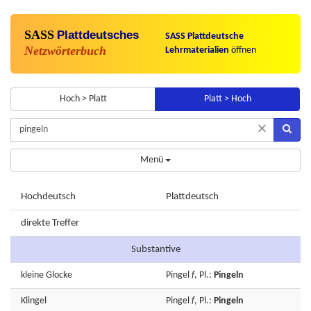
SASS
Plattdeutsches
SASS Plattdeutsche
Netzwörterbuch
Lehrmaterialien
öffnen
Hoch > Platt
Platt > Hoch
×
Menü
Hochdeutsch
Plattdeutsch
direkte Treffer
Substantive
kleine
Glocke
Pingel
f
, Pl.:
Pingeln
Klingel
Pingel
f
, Pl.:
Pingeln