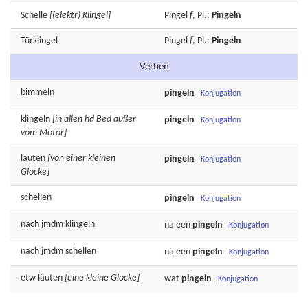
Schelle
[(elektr) Klingel]
Pingel
f
, Pl.:
Pingeln
Türklingel
Pingel
f
, Pl.:
Pingeln
Verben
bimmeln
pingeln
Konjugation
klingeln
[in allen hd Bed außer
pingeln
Konjugation
vom Motor]
läuten
[von einer kleinen
pingeln
Konjugation
Glocke]
schellen
pingeln
Konjugation
nach jmdm
klingeln
na een
pingeln
Konjugation
nach jmdm
schellen
na een
pingeln
Konjugation
etw
läuten
[eine kleine Glocke]
wat
pingeln
Konjugation