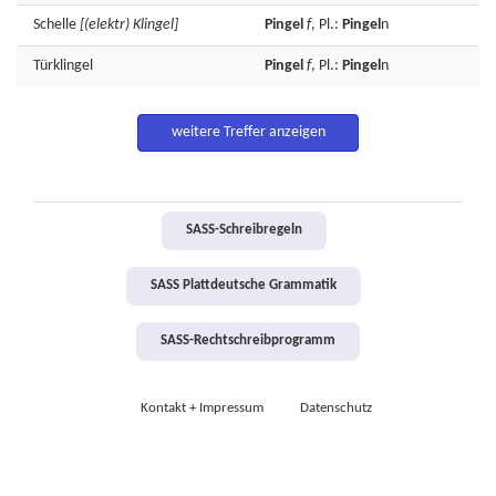
Schelle
[(elektr) Klingel]
Pingel
f
, Pl.:
Pingel
n
Türklingel
Pingel
f
, Pl.:
Pingel
n
weitere Treffer anzeigen
SASS-Schreibregeln
SASS Plattdeutsche Grammatik
SASS-Rechtschreibprogramm
Kontakt + Impressum
Datenschutz