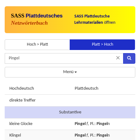
SASS
Plattdeutsches
SASS Plattdeutsche
Netzwörterbuch
Lehrmaterialien
öffnen
Hoch > Platt
Platt > Hoch
×
Menü
Hochdeutsch
Plattdeutsch
direkte Treffer
Substantive
kleine
Glocke
Pingel
f
, Pl.:
Pingel
n
Klingel
Pingel
f
, Pl.:
Pingel
n