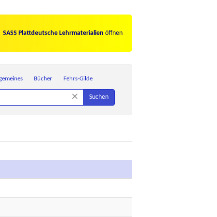
SASS Plattdeutsche Lehrmaterialien
öffnen
lgemeines
Bücher
Fehrs-Gilde
×
Suchen