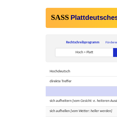
SASS
Plattdeutsche
Rechtschreibprogramm
Fördere
Hoch > Platt
Hochdeutsch
direkte Treffer
sich
aufheitern
[vom Gesicht: e. heiteren Au
sich
aufhellen
[vom Wetter: heller werden]