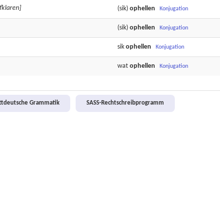
fklaren]
(sik)
ophellen
Konjugation
(sik)
ophellen
Konjugation
sik
ophellen
Konjugation
wat
ophellen
Konjugation
attdeutsche Grammatik
SASS-Rechtschreibprogramm