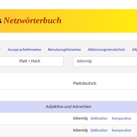
Netzwörterbuch
s
r
Aussprachehinweise
Benutzungshinweise
Abkürzungsverzeichnis
Al
Platt > Hoch
Plattdeutsch
Adjektive und Adverbien
lebennig
Deklination
Komparation
lebennig
Deklination
Komparation