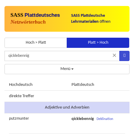
SASS
Plattdeutsches
SASS Plattdeutsche
Netzwörterbuch
Lehrmaterialien
öffnen
Hoch > Platt
Platt > Hoch
×
Menü
Hochdeutsch
Plattdeutsch
direkte Treffer
Adjektive und Adverbien
putzmunter
qicklebennig
Deklination