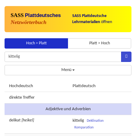
SASS
Plattdeutsches
SASS Plattdeutsche
Netzwörterbuch
Lehrmaterialien
öffnen
Hoch > Platt
Platt > Hoch
Menü
Hochdeutsch
Plattdeutsch
direkte Treffer
Adjektive und Adverbien
delikat
[heikel]
kittelig
Deklination
Komparation