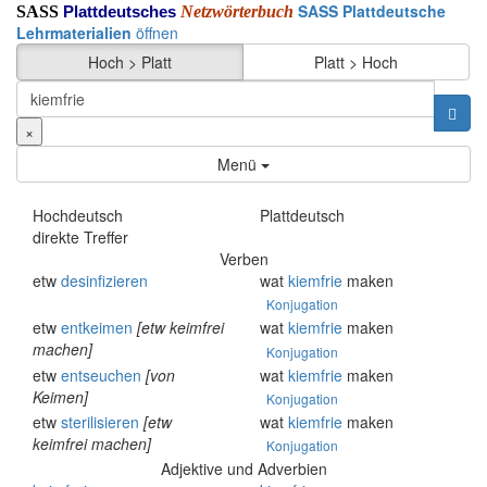
SASS Plattdeutsche
SASS
Netzwörterbuch
Plattdeutsches
Lehrmaterialien
öffnen
Hoch > Platt
Platt > Hoch
×
Menü
Hochdeutsch
Plattdeutsch
direkte Treffer
Verben
etw
desinfizieren
wat
kiemfrie
maken
Konjugation
etw
entkeimen
[etw keimfrei
wat
kiemfrie
maken
machen]
Konjugation
etw
entseuchen
[von
wat
kiemfrie
maken
Keimen]
Konjugation
etw
sterilisieren
[etw
wat
kiemfrie
maken
keimfrei machen]
Konjugation
Adjektive und Adverbien