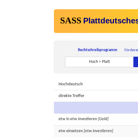
SASS
Plattdeutsche
Rechtschreibprogramm
Fördere
Hoch > Platt
Hochdeutsch
direkte Treffer
etw in etw
investieren
[Geld]
etw
einsetzen
[etw investieren]