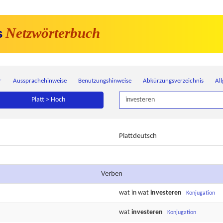
Netzwörterbuch
s
r
Aussprachehinweise
Benutzungshinweise
Abkürzungsverzeichnis
Al
Platt > Hoch
Plattdeutsch
Verben
wat in wat
investeren
Konjugation
wat
investeren
Konjugation