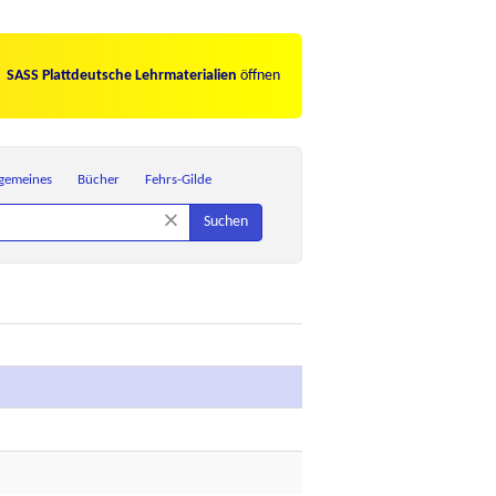
SASS Plattdeutsche Lehrmaterialien
öffnen
lgemeines
Bücher
Fehrs-Gilde
×
Suchen