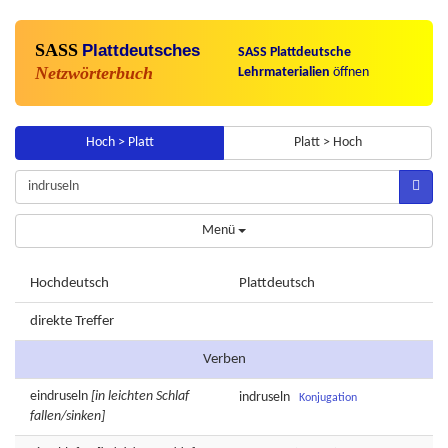
SASS
Plattdeutsches
SASS Plattdeutsche
Netzwörterbuch
Lehrmaterialien
öffnen
Hoch > Platt
Platt > Hoch
Menü
Hochdeutsch
Plattdeutsch
direkte Treffer
Verben
eindruseln
[in leichten Schlaf
indruseln
Konjugation
fallen/sinken]