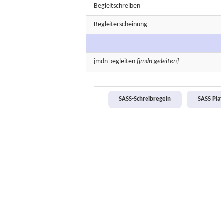
Begleitschreiben
Begleiterscheinung
jmdn
begleiten
[jmdn geleiten]
SASS-Schreibregeln
SASS Pl