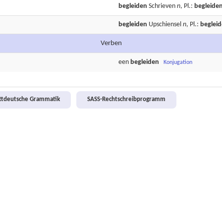
begleiden
Schrieven
n
, Pl.:
begleide
begleiden
Upschiensel
n
, Pl.:
beglei
Verben
een
begleiden
Konjugation
attdeutsche Grammatik
SASS-Rechtschreibprogramm