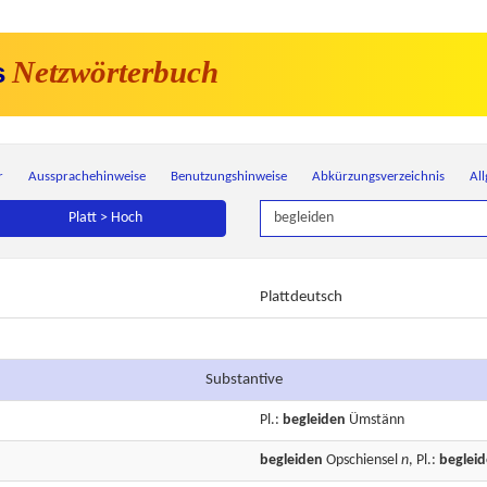
Netzwörterbuch
s
r
Aussprachehinweise
Benutzungshinweise
Abkürzungsverzeichnis
Al
Platt > Hoch
Plattdeutsch
Substantive
Pl.:
begleiden
Ümstänn
begleiden
Opschiensel
n
, Pl.:
beglei