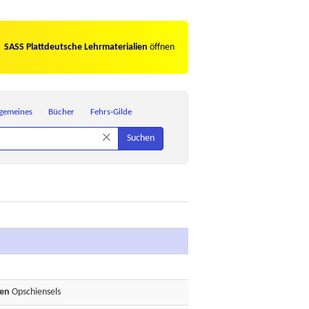
SASS Plattdeutsche Lehrmaterialien
öffnen
lgemeines
Bücher
Fehrs-Gilde
×
Suchen
den
Opschiensels