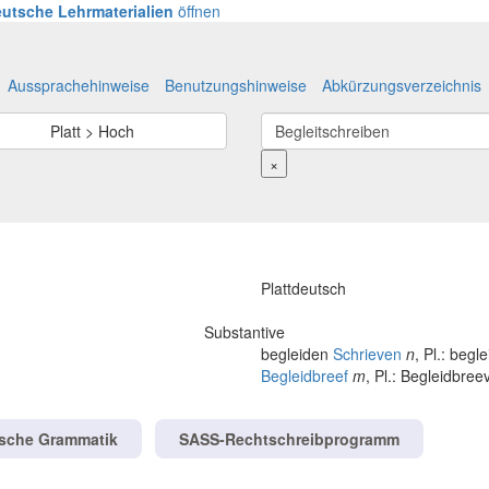
utsche Lehrmaterialien
öffnen
Aussprachehinweise
Benutzungshinweise
Abkürzungsverzeichnis
Platt > Hoch
×
Plattdeutsch
Substantive
begleiden
Schrieven
n
, Pl.: beg
Begleidbreef
m
, Pl.: Begleidbre
tsche Grammatik
SASS-Rechtschreibprogramm