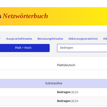
Netzwörterbuch
s
r
Aussprachehinweise
Benutzungshinweise
Abkürzungsverzeichnis
Al
Platt > Hoch
Plattdeutsch
Substantive
Bedregen
[ε:]
n
Bedregen
[ε:]
n