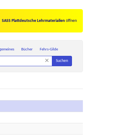
SASS Plattdeutsche Lehrmaterialien
öffnen
lgemeines
Bücher
Fehrs-Gilde
×
Suchen