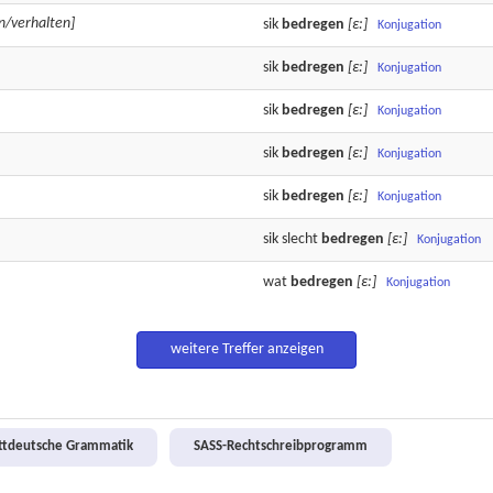
n/verhalten]
sik
bedregen
[ε:]
Konjugation
sik
bedregen
[ε:]
Konjugation
sik
bedregen
[ε:]
Konjugation
sik
bedregen
[ε:]
Konjugation
sik
bedregen
[ε:]
Konjugation
sik slecht
bedregen
[ε:]
Konjugation
wat
bedregen
[ε:]
Konjugation
weitere Treffer anzeigen
attdeutsche Grammatik
SASS-Rechtschreibprogramm