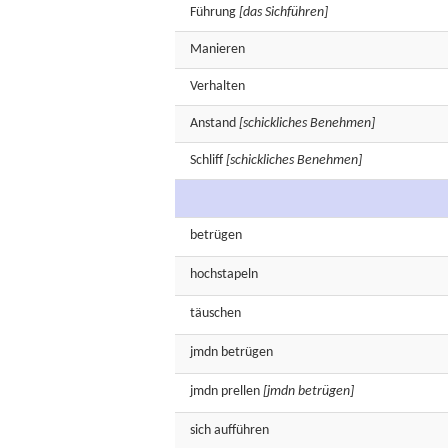
Führung
[das Sichführen]
Manieren
Verhalten
Anstand
[schickliches Benehmen]
Schliff
[schickliches Benehmen]
betrügen
hochstapeln
täuschen
jmdn
betrügen
jmdn
prellen
[jmdn betrügen]
sich
aufführen