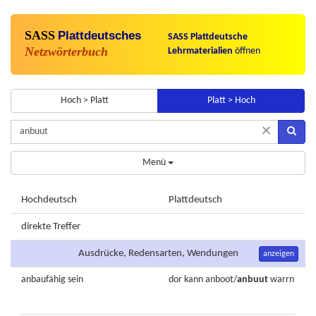
SASS
Plattdeutsches
SASS Plattdeutsche
Netzwörterbuch
Lehrmaterialien
öffnen
Hoch > Platt
Platt > Hoch
×
Menü
Hochdeutsch
Plattdeutsch
direkte Treffer
Ausdrücke, Redensarten, Wendungen
anzeigen
anbaufähig
sein
dor
kann
anboot
/
anbuut
warrn