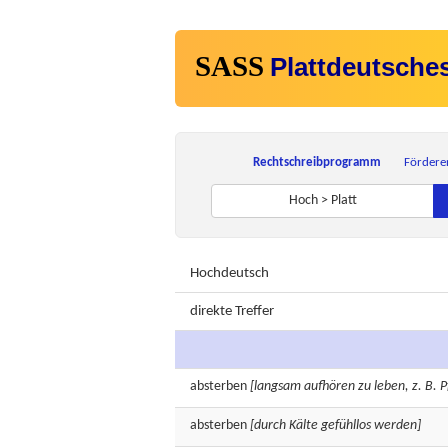
SASS
Plattdeutsche
Rechtschreibprogramm
Fördere
Hoch > Platt
Hochdeutsch
direkte Treffer
absterben
[langsam aufhören zu leben, z. B. P
absterben
[durch Kälte gefühllos werden]