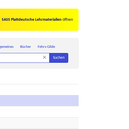
SASS Plattdeutsche Lehrmaterialien
öffnen
lgemeines
Bücher
Fehrs-Gilde
×
Suchen