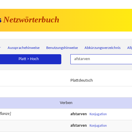
Netzwörterbuch
s
r
Aussprachehinweise
Benutzungshinweise
Abkürzungsverzeichnis
Al
Platt > Hoch
Plattdeutsch
Verben
flanze]
afstarven
Konjugation
afstarven
Konjugation