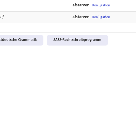
afstarven
Konjugation
en]
afstarven
Konjugation
attdeutsche Grammatik
SASS-Rechtschreibprogramm