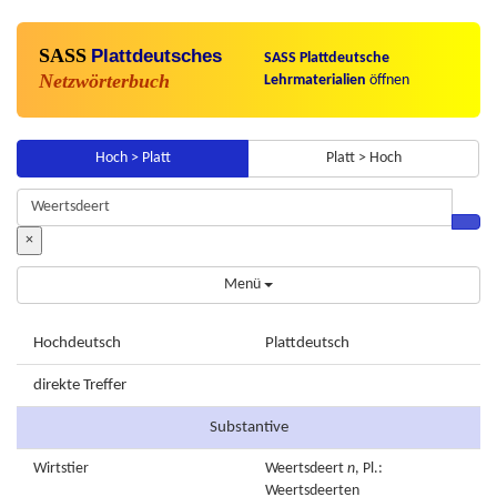
SASS
Plattdeutsches
SASS Plattdeutsche
Netzwörterbuch
Lehrmaterialien
öffnen
Hoch > Platt
Platt > Hoch
×
Menü
Hochdeutsch
Plattdeutsch
direkte Treffer
Substantive
Wirtstier
Weertsdeert
n
, Pl.:
Weertsdeerten