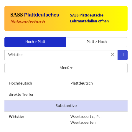
SASS
Plattdeutsches
SASS Plattdeutsche
Netzwörterbuch
Lehrmaterialien
öffnen
Hoch > Platt
Platt > Hoch
×
Menü
Hochdeutsch
Plattdeutsch
direkte Treffer
Substantive
Wirtstier
Weertsdeert
n
, Pl.:
Weertsdeerten