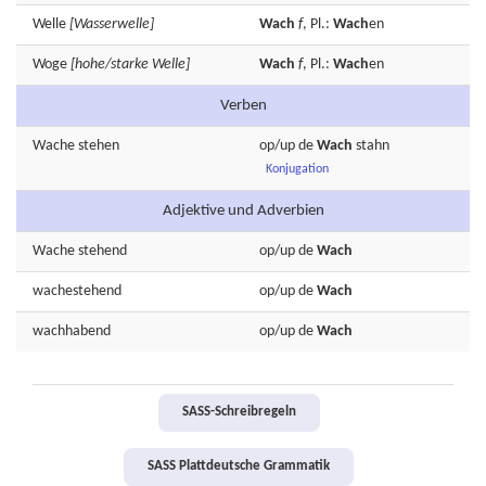
Welle
[Wasserwelle]
Wach
f
, Pl.:
Wach
en
Woge
[hohe/starke Welle]
Wach
f
, Pl.:
Wach
en
Verben
Wache
stehen
op/up de
Wach
stahn
Konjugation
Adjektive und Adverbien
Wache
stehend
op/up de
Wach
wachestehend
op/up de
Wach
wachhabend
op/up de
Wach
SASS-Schreibregeln
SASS Plattdeutsche Grammatik