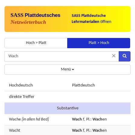
SASS
Plattdeutsches
SASS Plattdeutsche
Netzwörterbuch
Lehrmaterialien
öffnen
Hoch > Platt
Platt > Hoch
×
Menü
Hochdeutsch
Plattdeutsch
direkte Treffer
Substantive
Wache
[in allen hd Bed]
Wach
f
, Pl.:
Wach
en
Wacht
Wach
f
, Pl.:
Wach
en