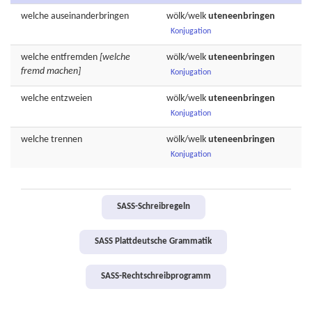
welche
auseinanderbringen
wölk/welk
uteneenbringen
Konjugation
welche
entfremden
[welche
wölk/welk
uteneenbringen
fremd machen]
Konjugation
welche
entzweien
wölk/welk
uteneenbringen
Konjugation
welche
trennen
wölk/welk
uteneenbringen
Konjugation
SASS-Schreibregeln
SASS Plattdeutsche Grammatik
SASS-Rechtschreibprogramm