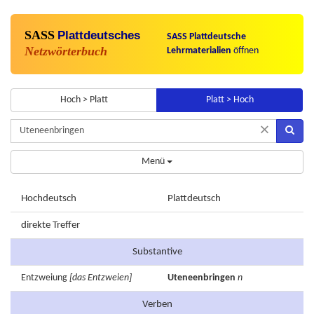
SASS
Plattdeutsches
SASS Plattdeutsche
Netzwörterbuch
Lehrmaterialien
öffnen
Hoch > Platt
Platt > Hoch
×
Menü
Hochdeutsch
Plattdeutsch
direkte Treffer
Substantive
Entzweiung
[das Entzweien]
Uteneenbringen
n
Verben