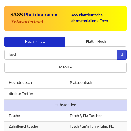
SASS
Plattdeutsches
SASS Plattdeutsche
Netzwörterbuch
Lehrmaterialien
öffnen
Hoch > Platt
Platt > Hoch
Menü
Hochdeutsch
Plattdeutsch
direkte Treffer
Substantive
Tasche
Tasch
f
, Pl.: Taschen
Zahnfleischtasche
Tasch
f
an'n Tähn/Tahn, Pl.: