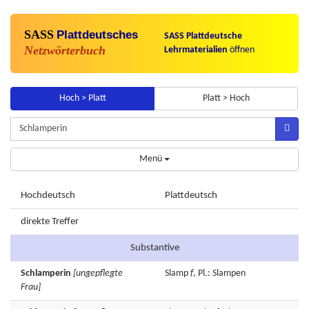
SASS
Plattdeutsches
SASS Plattdeutsche
Netzwörterbuch
Lehrmaterialien
öffnen
Hoch > Platt
Platt > Hoch
Menü
Hochdeutsch
Plattdeutsch
direkte Treffer
Substantive
Schlamperin
[ungepflegte
Slamp
f
, Pl.: Slampen
Frau]