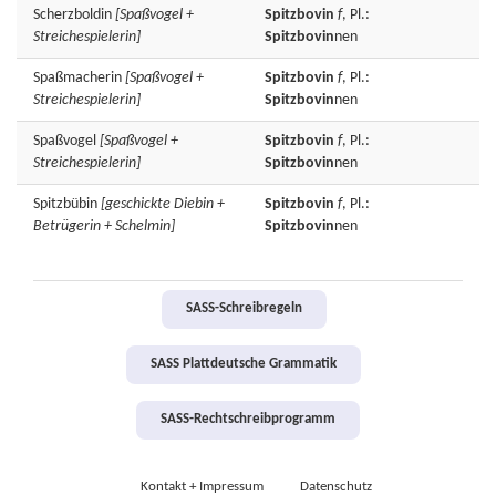
Scherzboldin
[Spaßvogel +
Spitzbovin
f
, Pl.:
Streichespielerin]
Spitzbovin
nen
Spaßmacherin
[Spaßvogel +
Spitzbovin
f
, Pl.:
Streichespielerin]
Spitzbovin
nen
Spaßvogel
[Spaßvogel +
Spitzbovin
f
, Pl.:
Streichespielerin]
Spitzbovin
nen
Spitzbübin
[geschickte Diebin +
Spitzbovin
f
, Pl.:
Betrügerin + Schelmin]
Spitzbovin
nen
SASS-Schreibregeln
SASS Plattdeutsche Grammatik
SASS-Rechtschreibprogramm
Kontakt + Impressum
Datenschutz