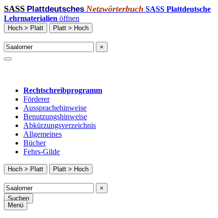
SASS
Netzwörterbuch
Plattdeutsches
SASS Plattdeutsche
Lehrmaterialien
öffnen
Hoch > Platt
Platt > Hoch
×
Rechtschreibprogramm
Förderer
Aussprachehinweise
Benutzungshinweise
Abkürzungsverzeichnis
Allgemeines
Bücher
Fehrs-Gilde
Hoch > Platt
Platt > Hoch
×
Suchen
Menü