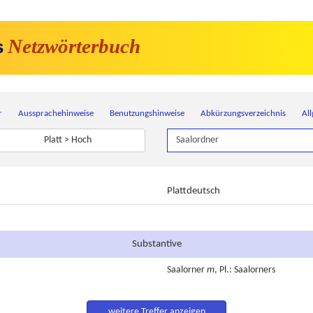
Netzwörterbuch
s
r
Aussprachehinweise
Benutzungshinweise
Abkürzungsverzeichnis
Al
Platt > Hoch
Plattdeutsch
Substantive
Saalorner
m
, Pl.: Saalorners
weitere Treffer anzeigen