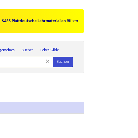
SASS Plattdeutsche Lehrmaterialien
öffnen
lgemeines
Bücher
Fehrs-Gilde
×
Suchen