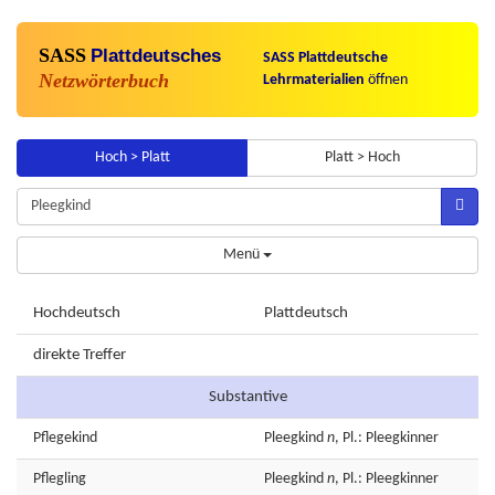
SASS
Plattdeutsches
SASS Plattdeutsche
Netzwörterbuch
Lehrmaterialien
öffnen
Hoch > Platt
Platt > Hoch
Menü
Hochdeutsch
Plattdeutsch
direkte Treffer
Substantive
Pflegekind
Pleegkind
n
, Pl.: Pleegkinner
Pflegling
Pleegkind
n
, Pl.: Pleegkinner