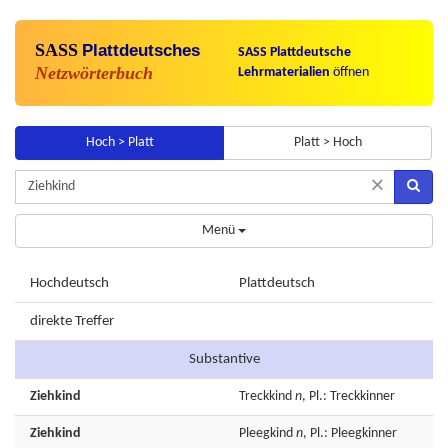
SASS
Plattdeutsches
SASS Plattdeutsche
Netzwörterbuch
Lehrmaterialien
öffnen
Hoch > Platt
Platt > Hoch
×
Menü
Hochdeutsch
Plattdeutsch
direkte Treffer
Substantive
Ziehkind
Treckkind
n
, Pl.: Treckkinner
Ziehkind
Pleegkind
n
, Pl.: Pleegkinner