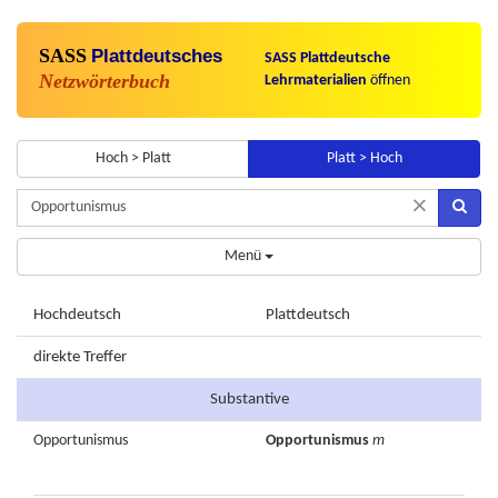
SASS
Plattdeutsches
SASS Plattdeutsche
Netzwörterbuch
Lehrmaterialien
öffnen
Hoch > Platt
Platt > Hoch
×
Menü
Hochdeutsch
Plattdeutsch
direkte Treffer
Substantive
Opportunismus
Opportunismus
m