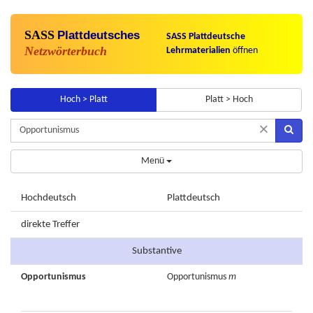
SASS
Plattdeutsches
SASS Plattdeutsche
Netzwörterbuch
Lehrmaterialien
öffnen
Hoch > Platt
Platt > Hoch
×
Menü
Hochdeutsch
Plattdeutsch
direkte Treffer
Substantive
Opportunismus
Opportunismus
m