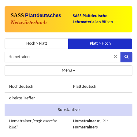
SASS
Plattdeutsches
SASS Plattdeutsche
Netzwörterbuch
Lehrmaterialien
öffnen
Hoch > Platt
Platt > Hoch
×
Menü
Hochdeutsch
Plattdeutsch
direkte Treffer
Substantive
Hometrainer
[engl: exercise
Hometrainer
m
, Pl.:
bike]
Hometrainer
s