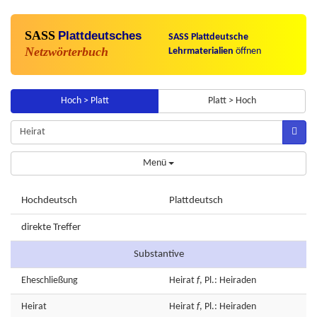
SASS
Plattdeutsches
SASS Plattdeutsche
Netzwörterbuch
Lehrmaterialien
öffnen
Hoch > Platt
Platt > Hoch
Menü
Hochdeutsch
Plattdeutsch
direkte Treffer
Substantive
Eheschließung
Heirat
f
, Pl.: Heiraden
Heirat
Heirat
f
, Pl.: Heiraden