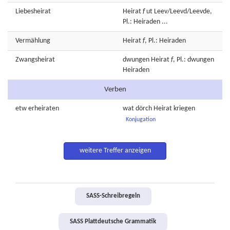
Liebesheirat
Heirat
f
ut Leev/Leevd/Leevde,
Pl.: Heiraden ...
Vermählung
Heirat
f
, Pl.: Heiraden
Zwangsheirat
dwungen
Heirat
f
, Pl.: dwungen
Heiraden
Verben
etw
erheiraten
wat dörch
Heirat
kriegen
Konjugation
weitere Treffer anzeigen
SASS-Schreibregeln
SASS Plattdeutsche Grammatik