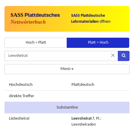
SASS
Plattdeutsches
SASS Plattdeutsche
Netzwörterbuch
Lehrmaterialien
öffnen
Hoch > Platt
Platt > Hoch
×
Menü
Hochdeutsch
Plattdeutsch
direkte Treffer
Substantive
Liebesheirat
Leevsheirat
f
, Pl.:
Leevsheiraden