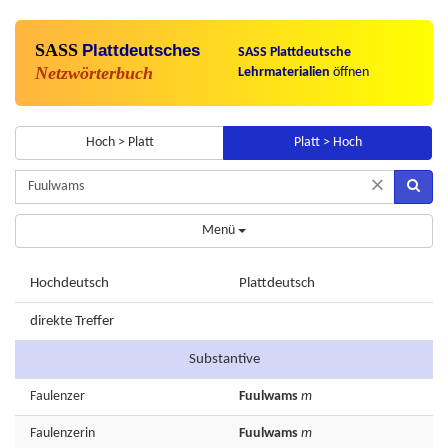
SASS
Plattdeutsches
SASS Plattdeutsche
Netzwörterbuch
Lehrmaterialien
öffnen
Hoch > Platt
Platt > Hoch
×
Menü
Hochdeutsch
Plattdeutsch
direkte Treffer
Substantive
Faulenzer
Fuulwams
m
Faulenzerin
Fuulwams
m