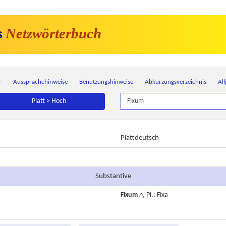
Netzwörterbuch
s
r
Aussprachehinweise
Benutzungshinweise
Abkürzungsverzeichnis
Al
Platt > Hoch
Plattdeutsch
Substantive
Fixum
n
, Pl.: Fixa