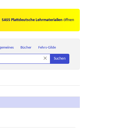
SASS Plattdeutsche Lehrmaterialien
öffnen
lgemeines
Bücher
Fehrs-Gilde
×
Suchen