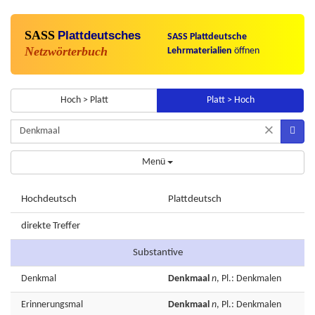
SASS
Plattdeutsches
SASS Plattdeutsche
Netzwörterbuch
Lehrmaterialien
öffnen
Hoch > Platt
Platt > Hoch
×
Menü
Hochdeutsch
Plattdeutsch
direkte Treffer
Substantive
Denkmal
Denkmaal
n
, Pl.: Denkmalen
Erinnerungsmal
Denkmaal
n
, Pl.: Denkmalen