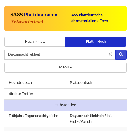
SASS
Plattdeutsches
SASS Plattdeutsche
Netzwörterbuch
Lehrmaterialien
öffnen
Hoch > Platt
Platt > Hoch
×
Menü
Hochdeutsch
Plattdeutsch
direkte Treffer
Substantive
Frühjahrs-Tagundnachtgleiche
Dagunnachtliekheit
f
in't
Fröh~/Vörjohr