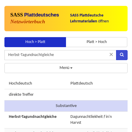
SASS
Plattdeutsches
SASS Plattdeutsche
Netzwörterbuch
Lehrmaterialien
öffnen
Hoch > Platt
Platt > Hoch
×
Menü
Hochdeutsch
Plattdeutsch
direkte Treffer
Substantive
Herbst-Tagundnachtgleiche
Dagunnachtliekheit
f
in'n
Harvst