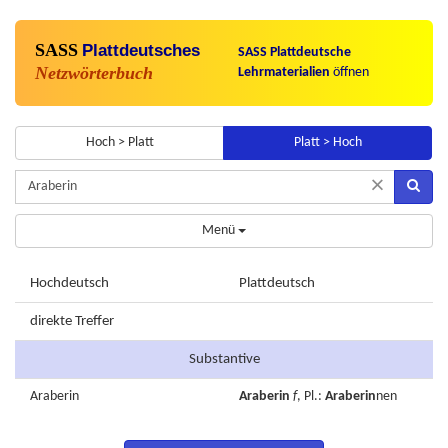
SASS
Plattdeutsches
SASS Plattdeutsche
Netzwörterbuch
Lehrmaterialien
öffnen
Hoch > Platt
Platt > Hoch
×
Menü
Hochdeutsch
Plattdeutsch
direkte Treffer
Substantive
Araberin
Araberin
f
, Pl.:
Araberin
nen