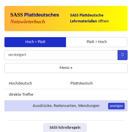
SASS
Plattdeutsches
SASS Plattdeutsche
Netzwörterbuch
Lehrmaterialien
öffnen
Hoch > Platt
Platt > Hoch
Menü
Hochdeutsch
Plattdeutsch
direkte Treffer
Ausdrücke, Redensarten, Wendungen
anzeigen
SASS-Schreibregeln