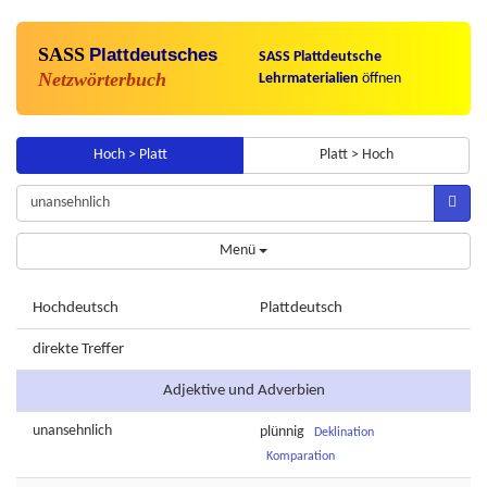
SASS
Plattdeutsches
SASS Plattdeutsche
Netzwörterbuch
Lehrmaterialien
öffnen
Hoch > Platt
Platt > Hoch
Menü
Hochdeutsch
Plattdeutsch
direkte Treffer
Adjektive und Adverbien
unansehnlich
plünnig
Deklination
Komparation