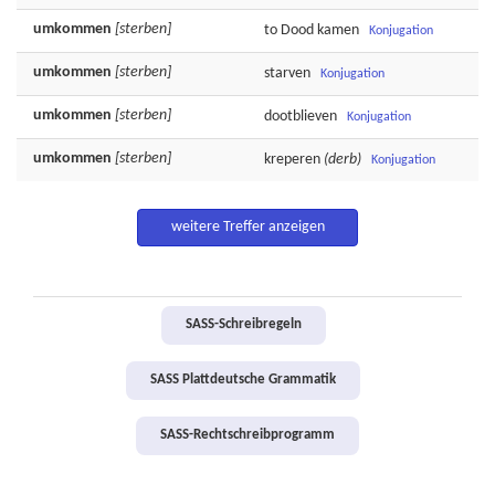
umkommen
[sterben]
to
Dood
kamen
Konjugation
umkommen
[sterben]
starven
Konjugation
umkommen
[sterben]
dootblieven
Konjugation
umkommen
[sterben]
kreperen
(derb)
Konjugation
weitere Treffer anzeigen
SASS-Schreibregeln
SASS Plattdeutsche Grammatik
SASS-Rechtschreibprogramm