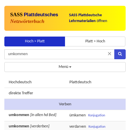
SASS
Plattdeutsches
SASS Plattdeutsche
Netzwörterbuch
Lehrmaterialien
öffnen
Hoch > Platt
Platt > Hoch
×
Menü
Hochdeutsch
Plattdeutsch
direkte Treffer
Verben
umkommen
[in allen hd Bed]
ümkamen
Konjugation
umkommen
[verderben]
verdarven
Konjugation